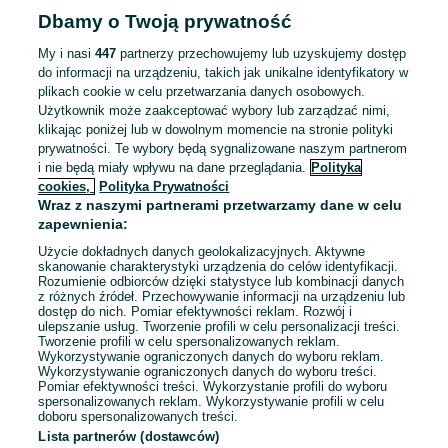
Dbamy o Twoją prywatność
My i nasi
447
partnerzy przechowujemy lub uzyskujemy dostęp
do informacji na urządzeniu, takich jak unikalne identyfikatory w
plikach cookie w celu przetwarzania danych osobowych.
Użytkownik może zaakceptować wybory lub zarządzać nimi,
klikając poniżej lub w dowolnym momencie na stronie polityki
prywatności. Te wybory będą sygnalizowane naszym partnerom
i nie będą miały wpływu na dane przeglądania.
Polityka
cookies,
Polityka Prywatności
Wraz z naszymi partnerami przetwarzamy dane w celu
zapewnienia:
Użycie dokładnych danych geolokalizacyjnych. Aktywne
skanowanie charakterystyki urządzenia do celów identyfikacji.
Rozumienie odbiorców dzięki statystyce lub kombinacji danych
z różnych źródeł. Przechowywanie informacji na urządzeniu lub
dostęp do nich. Pomiar efektywności reklam. Rozwój i
Sprzedający nie otrzymał jeszcze żadnych ocen
ulepszanie usług. Tworzenie profili w celu personalizacji treści.
Tworzenie profili w celu spersonalizowanych reklam.
Kup jeden z przedmiotów sprzedającego z Przesyłką OLX,
Wykorzystywanie ograniczonych danych do wyboru reklam.
Wykorzystywanie ograniczonych danych do wyboru treści.
aby być jedną z pierwszych osób, która wystawi mu ocenę.
Pomiar efektywności treści. Wykorzystanie profili do wyboru
spersonalizowanych reklam. Wykorzystywanie profili w celu
Jak działają oceny?
doboru spersonalizowanych treści.
Lista partnerów (dostawców)